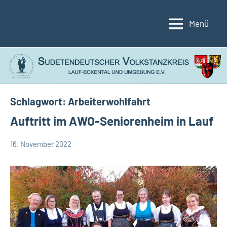
Zum
Inhalt
Menü
Sudetendeutscher
Lauf-
springen
Eckental
Volkstanzkreis
und
Umgebung
e.V.
Schlagwort:
Arbeiterwohlfahrt
Auftritt im AWO-Seniorenheim in Lauf
16. November 2022
Günther
Allgemein
Gerstner
Auftritte