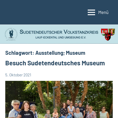
Zum
Inhalt
Menü
Sudetendeutscher
Lauf-
springen
Eckental
Volkstanzkreis
und
Umgebung
e.V.
Schlagwort:
Ausstellung; Museum
Besuch Sudetendeutsches Museum
5. Oktober 2021
Günther
Allgemein
Gerstner