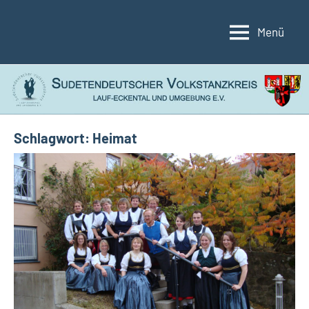
Zum
Inhalt
Menü
Sudetendeutscher
Lauf-
springen
Eckental
Volkstanzkreis
und
Umgebung
e.V.
Schlagwort:
Heimat