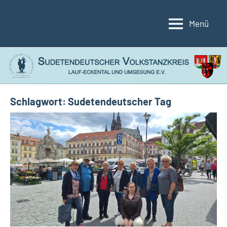
Zum
Inhalt
Menü
Sudetendeutscher
Lauf-
springen
Eckental
Volkstanzkreis
und
Umgebung
e.V.
Schlagwort:
Sudetendeutscher Tag