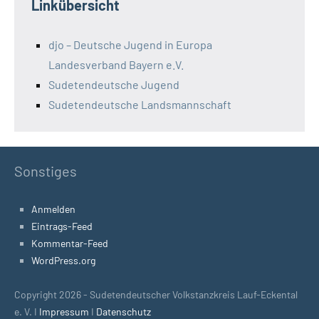
Linkübersicht
djo – Deutsche Jugend in Europa
Landesverband Bayern e.V.
Sudetendeutsche Jugend
Sudetendeutsche Landsmannschaft
Sonstiges
Anmelden
Eintrags-Feed
Kommentar-Feed
WordPress.org
Copyright 2026 - Sudetendeutscher Volkstanzkreis Lauf-Eckental
e. V. I
Impressum
I
Datenschutz