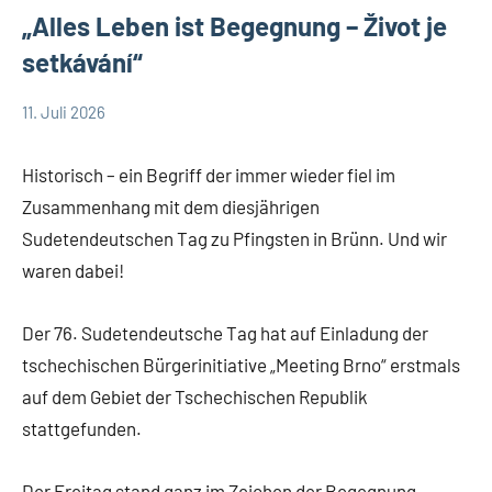
„Alles Leben ist Begegnung – Život je
setkávání“
11. Juli 2026
Julia
Allgemein
Gerstner
Historisch – ein Begriff der immer wieder fiel im
Zusammenhang mit dem diesjährigen
Sudetendeutschen Tag zu Pfingsten in Brünn. Und wir
waren dabei!
Der 76. Sudetendeutsche Tag hat auf Einladung der
tschechischen Bürgerinitiative „Meeting Brno“ erstmals
auf dem Gebiet der Tschechischen Republik
stattgefunden.
Der Freitag stand ganz im Zeichen der Begegnung