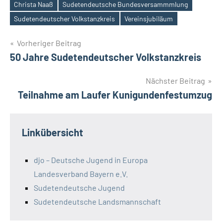
Christa Naaß
Sudetendeutsche Bundesversammmlung
Schlagwörter
Sudetendeutscher Volkstanzkreis
Vereinsjubiläum
Beitragsnavigation
Vorheriger Beitrag
50 Jahre Sudetendeutscher Volkstanzkreis
Nächster Beitrag
Teilnahme am Laufer Kunigundenfestumzug
Linkübersicht
djo – Deutsche Jugend in Europa
Landesverband Bayern e.V.
Sudetendeutsche Jugend
Sudetendeutsche Landsmannschaft