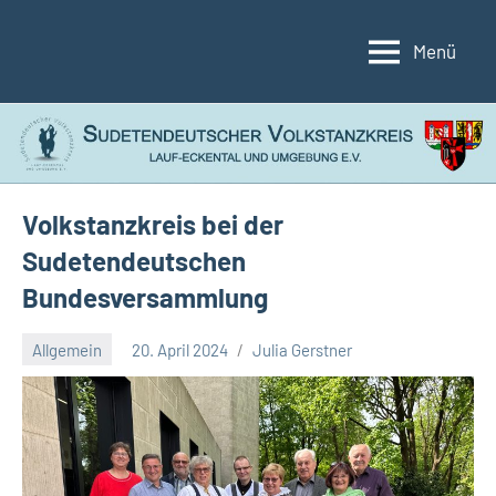
Zum
Inhalt
Menü
Sudetendeutscher
Lauf-
springen
Eckental
Volkstanzkreis
und
Umgebung
e.V.
Volkstanzkreis bei der
Sudetendeutschen
Bundesversammlung
Allgemein
20. April 2024
Julia Gerstner